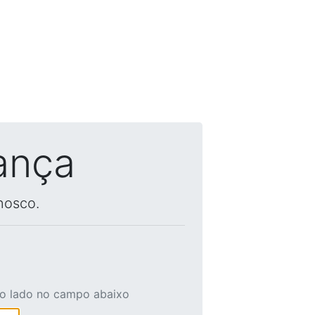
ança
nosco.
ao lado no campo abaixo