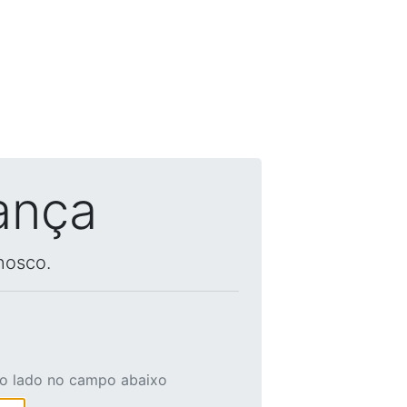
ança
nosco.
ao lado no campo abaixo